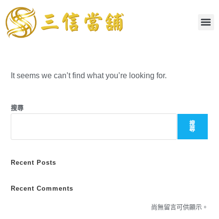
It seems we can’t find what you’re looking for.
搜尋
搜
尋
Recent Posts
Recent Comments
尚無留言可供顯示。