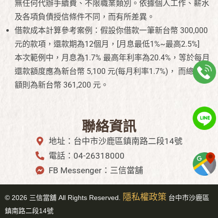
無任何代辦手續費、不限職業類別。依據個人工作、薪水
及各項負債授信條件不同，而有所差異。
借款成本計算參考案例：假設你借款一筆新台幣 300,000
元的款項，還款期為12個月，[月息最低1%~最高2.5%]
本次範例中，月息為1.7% 最高年利率為20.4%，等於每月
還款額度應為新台幣 5,100 元(每月利率1.7%)， 而總還款
額則為新台幣 361,200 元。
聯絡資訊
地址：台中市沙鹿區鎮南路二段14號
電話：04-26318000
FB Messenger：三信當舖
隱私權政策
©
2026
三信當舖 All Rights Reserved.
台中市
沙鹿區
鎮南路二段14號