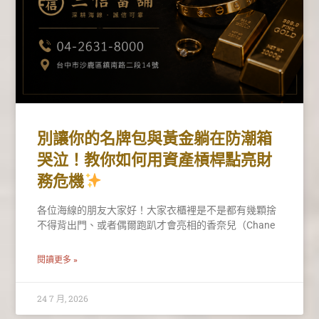
別讓你的名牌包與黃金躺在防潮箱
哭泣！教你如何用資產槓桿點亮財
務危機
各位海線的朋友大家好！大家衣櫃裡是不是都有幾顆捨
不得背出門、或者偶爾跑趴才會亮相的香奈兒（Chane
閱讀更多 »
24 7 月, 2026