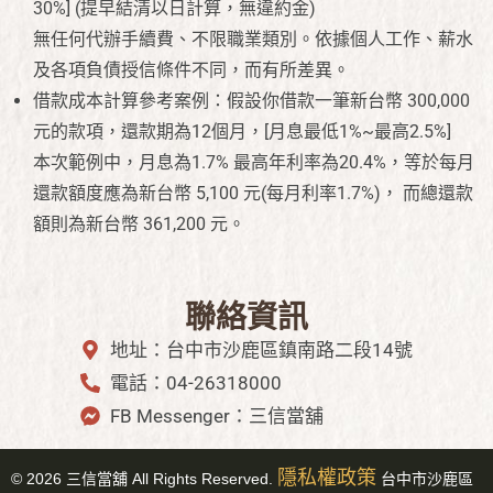
30%] (提早結清以日計算，無違約金)
無任何代辦手續費、不限職業類別。依據個人工作、薪水
及各項負債授信條件不同，而有所差異。
借款成本計算參考案例：假設你借款一筆新台幣 300,000
元的款項，還款期為12個月，[月息最低1%~最高2.5%]
本次範例中，月息為1.7% 最高年利率為20.4%，等於每月
還款額度應為新台幣 5,100 元(每月利率1.7%)， 而總還款
額則為新台幣 361,200 元。
聯絡資訊
地址：台中市沙鹿區鎮南路二段14號
電話：04-26318000
FB Messenger：三信當舖
隱私權政策
©
2026
三信當舖 All Rights Reserved.
台中市
沙鹿區