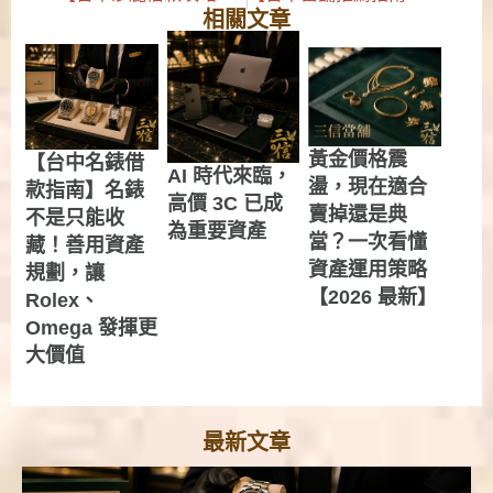
相關文章
黃金價格震
【台中名錶借
AI 時代來臨，
盪，現在適合
款指南】名錶
高價 3C 已成
賣掉還是典
不是只能收
為重要資產
當？一次看懂
藏！善用資產
資產運用策略
規劃，讓
【2026 最新】
Rolex、
Omega 發揮更
大價值
最新文章