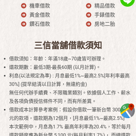
機車借款
精品借款
黃金借款
手錶借款
鑽石借款
房地二胎
三信當舖借款須知
借款須知：年齡：年滿18歲~70歲皆可辦理。
還款期數：最低3期-最長60期 (以月計算)。
利息(以法規定為準) : 月息最低1%~最高2.5%[年利率最高
30%] (提早結清以日計算，無違約金)
無任何代辦手續費、不限職業類別。依據個人工作、薪水
及各項負債授信條件不同，而有所差異。
借款成本計算參考案例：假設你借款一筆新台幣 300,000
元的款項，還款期為12個月，[月息最低1%~最高2.5%]
本次範例中，月息為1.7% 最高年利率為20.4%，等於每月
還款額度應為新台幣 5,100 元(每月利率1.7%)， 而總還款