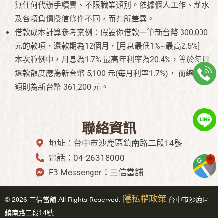
無任何代辦手續費、不限職業類別。依據個人工作、薪水
及各項負債授信條件不同，而有所差異。
借款成本計算參考案例：假設你借款一筆新台幣 300,000
元的款項，還款期為12個月，[月息最低1%~最高2.5%]
本次範例中，月息為1.7% 最高年利率為20.4%，等於每月
還款額度應為新台幣 5,100 元(每月利率1.7%)， 而總還款
額則為新台幣 361,200 元。
聯絡資訊
地址：台中市沙鹿區鎮南路二段14號
電話：04-26318000
FB Messenger：三信當舖
隱私權政策
©
2026
三信當舖 All Rights Reserved.
台中市
沙鹿區
鎮南路二段14號