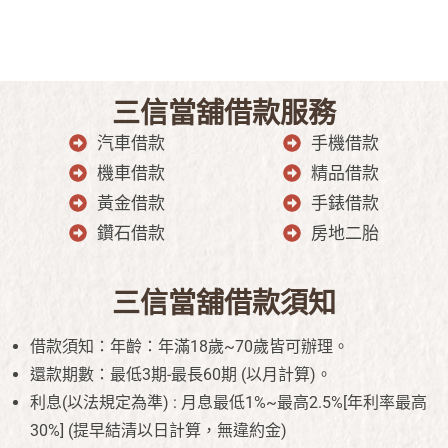
三信當舖借款服務
汽車借款
手機借款
機車借款
精品借款
黃金借款
手錶借款
鑽石借款
房地二胎
三信當舖借款須知
借款須知：年齡：年滿18歲~70歲皆可辦理。
還款期數：最低3期-最長60期 (以月計算)。
利息(以法規定為準) : 月息最低1%~最高2.5%[年利率最高
30%] (提早結清以日計算，無違約金)